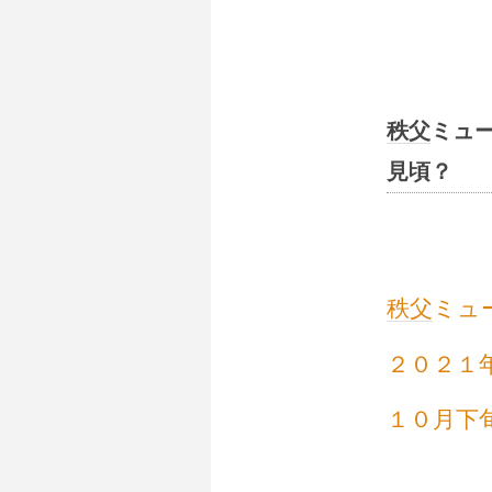
秩父
ミュ
見頃？
秩父
ミュ
２０２１
１０月下