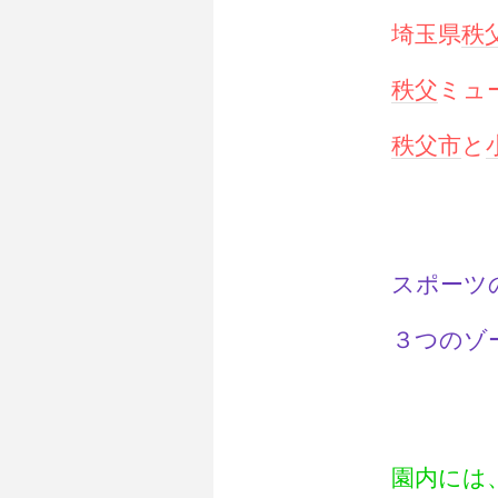
埼玉県
秩
秩父
ミュ
秩父市
と
スポーツ
３つのゾ
園内には