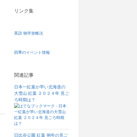
リンク集
英語 独学攻略法
四季のイベント情報
関連記事
日本一紅葉が早い北海道の
大雪山 紅葉 ２０２４年 見ご
ろ時期は？
日比谷公園 紅葉 例年の見ご