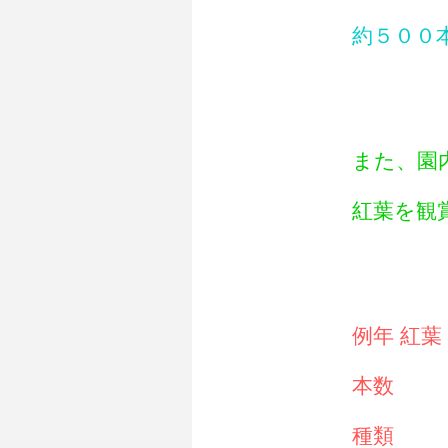
約５００
また、園
紅葉を観
例年 紅
本数
種