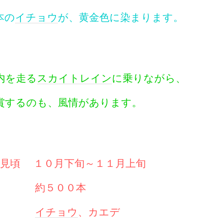
本の
イチョウ
が、黄金色に染まります。
内を走る
スカイトレイン
に乗りながら、
賞するのも、風情があります。
葉 見頃 １０月下旬～１１月上旬
 約５００本
類
イチョウ
、カエデ