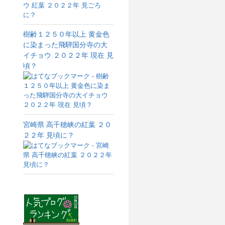
樹齢１２５０年以上 黄金色
に染まった飛騨国分寺の大
イチョウ ２０２２年 現在 見
頃？
宮崎県 高千穂峡の紅葉 ２０
２２年 見頃に？