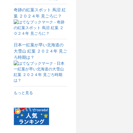
奇跡の紅葉スポット 蔦沼 紅
葉 ２０２４年 見ごろに？
日本一紅葉が早い北海道の
大雪山 紅葉 ２０２４年 見ご
ろ時期は？
もっと見る